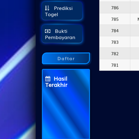
Prediksi
786
Togel
785
Bukti
784
Pembayaran
783
782
Daftar
781
Hasil
Terakhir
OSLO
5892
5DTotoMacau
37467
HONGKONG
6011