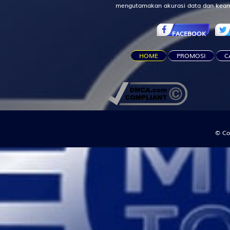
mengutamakan akurasi data dan keam
FACEBOOK
HOME
PROMOSI
C
© Co